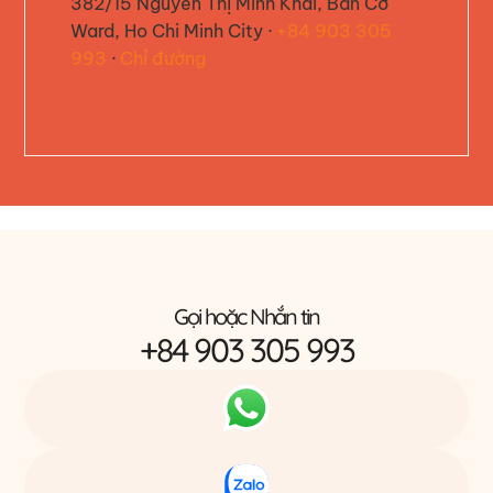
382/15 Nguyễn Thị Minh Khai, Bàn Cờ
Ward, Ho Chi Minh City
·
+84 903 305
993
·
Chỉ đường
Gọi hoặc Nhắn tin
+84 903 305 993