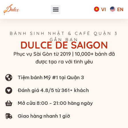
VI
EN
BÁNH SINH NHẬT & CAFÉ QUẬN 3
GẦN BẠN
DULCE DE SAIGON
Phục vụ Sài Gòn từ 2019 | 10,000+ bánh đã
được tạo ra với tình yêu
Tiệm bánh Mỹ #1 tại Quận 3
Đánh giá 4.8/5 từ 361+ khách
Mở cửa 8:00 - 21:00 hàng ngày
Giao hàng nhanh 1 giờ